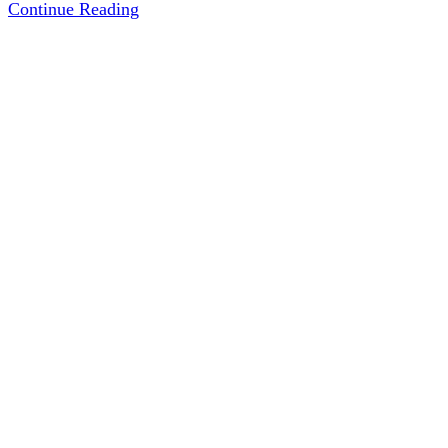
S-
Continue Reading
4806
แบบ
บ้าน
ร่วม
สมัย
(Contemporary
Style)
พื้นที่
ใช้สอย
56
ตาราง
เมตร
2