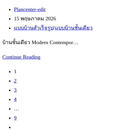
Post
Plancenter-edit
author:
Post
15 พฤษภาคม 2026
published:
Post
แบบบ้านสำเร็จรูป
/
แบบบ้านชั้นเดียว
category:
บ้านชั้นเดียว Modern Contempor…
แบบ
Continue Reading
บ้าน
1
ชั้น
2
เดียว
3
สไตล์
4
Modern
…
Contemporary
9
Tropical
Go