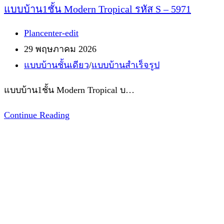
ห้อง
แบบบ้าน1ชั้น Modern Tropical รหัส S – 5971
นอน
Post
Plancenter-edit
1
author:
Post
29 พฤษภาคม 2026
ห้องน้ำ
published:
Post
แบบบ้านชั้นเดียว
/
แบบบ้านสำเร็จรูป
1
category:
ห้อง
แบบบ้าน1ชั้น Modern Tropical บ…
ครัว
แบบ
Continue Reading
1
บ้าน1ชั้น
ห้อง
Modern
รับแขก
Tropical
รหัส
S
–