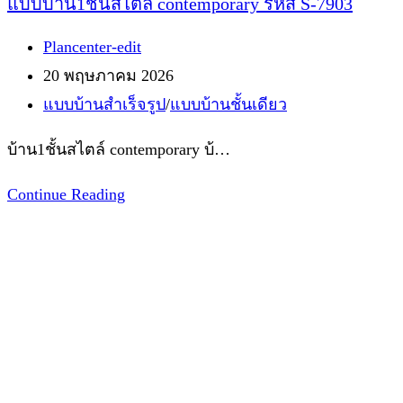
แบบบ้าน1ชั้นสไตล์ contemporary รหัส S-7903
Post
Plancenter-edit
author:
Post
20 พฤษภาคม 2026
published:
Post
แบบบ้านสำเร็จรูป
/
แบบบ้านชั้นเดียว
category:
บ้าน1ชั้นสไตล์ contemporary บ้…
แบบ
Continue Reading
บ้าน1ชั้น
สไตล์
contemporary
รหัส
S-
7903