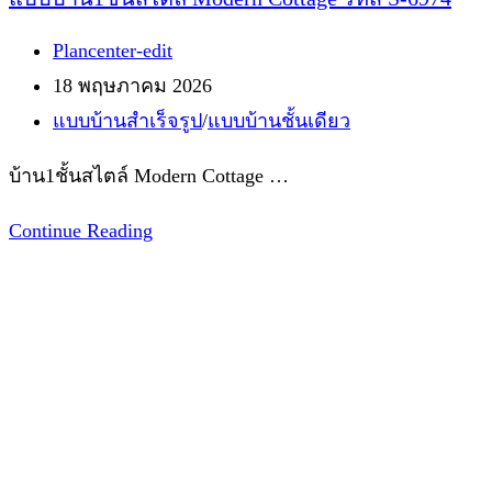
Post
Plancenter-edit
author:
Post
18 พฤษภาคม 2026
published:
Post
แบบบ้านสำเร็จรูป
/
แบบบ้านชั้นเดียว
category:
บ้าน1ชั้นสไตล์ Modern Cottage …
แบบ
Continue Reading
บ้าน1ชั้น
สไตล์
Modern
Cottage
รหัส
S-
6974