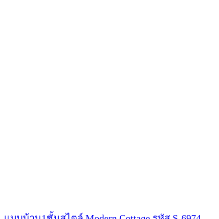
บ้าน
สไตล์
Nordic
2
ชั้น
S-
8716
แบบบ้าน1ชั้นสไตล์ Modern Cottage รหัส S-6974