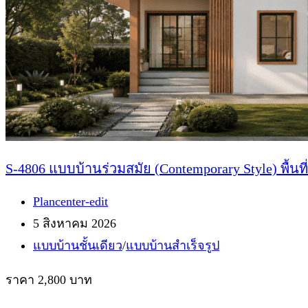
S-4806 แบบบ้านร่วมสมัย (Contemporary Style) พื้นท
Post
Plancenter-edit
author:
Post
5 สิงหาคม 2026
published:
Post
แบบบ้านชั้นเดียว
/
แบบบ้านสำเร็จรูป
category:
ราคา 2,800 บาท