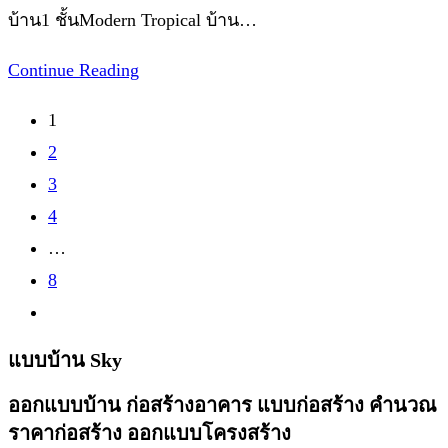
category:
Contemporary
บ้าน1 ชั้นModern Tropical บ้าน…
รหัส
S-
บ้าน1
Continue Reading
8831
ชั้นModern
1
Tropical
2
รหัส
3
S-
4
6894
…
8
Go
to
แบบบ้าน Sky
the
ออกแบบบ้าน ก่อสร้างอาคาร แบบก่อสร้าง คำนวณ
next
ราคาก่อสร้าง ออกแบบโครงสร้าง
page