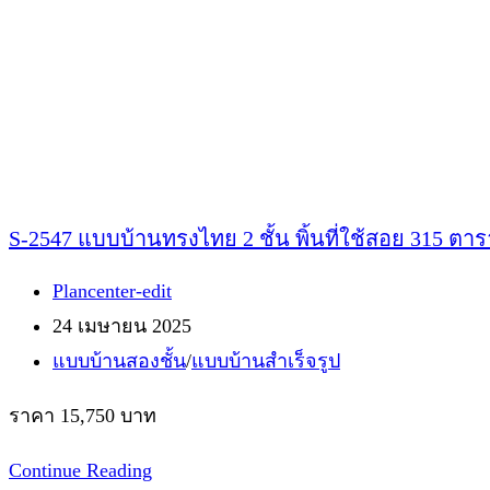
“อยู่
แล้ว
รวย”
พื้นที่
ใช้สอย
220
ตาราง
S-2547 แบบบ้านทรงไทย 2 ชั้น พิ้นที่ใช้สอย 315 ตา
เมตร
Post
Plancenter-edit
author:
Post
24 เมษายน 2025
published:
Post
แบบบ้านสองชั้น
/
แบบบ้านสำเร็จรูป
category:
ราคา 15,750 บาท
S-
Continue Reading