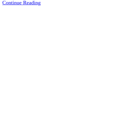
แบบ
Continue Reading
บ้าน
สไตล์
Nordic
2
ชั้น
S-
8716