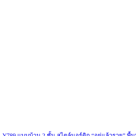
9825
แบบ
บ้าน2ชั้น
พื้นที่
ใช้สอย
204
ตาราง
เมตร
Y789 แบบบ้าน 2 ชั้น สไตล์นอร์ดิก “อยู่แล้วรวย” พื้