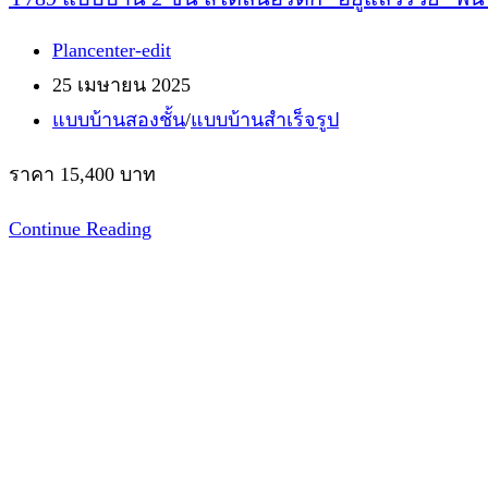
Post
Plancenter-edit
author:
Post
25 เมษายน 2025
published:
Post
แบบบ้านสองชั้น
/
แบบบ้านสำเร็จรูป
category:
ราคา 15,400 บาท
Y789
Continue Reading
แบบ
บ้าน
2
ชั้น
สไตล์
นอร์
ดิก