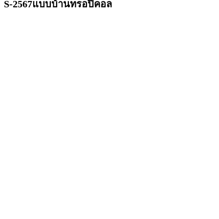
S-2567แบบบ้านทรอปิคอล