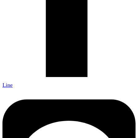
แบบบ้านสำเร็จรูป
แบบบ้านชั้นเดียว
แบบบ้าน 2ชั้น
แบบบ้านชั้นครึ่ง
© 2025 แบบบ้าน Sky. All right reserved
เข้าชมวันนี้ : 26 | เมื่อวาน : 38 | ทั้งหมด : 13168
Add Your Heading Text Here
Lorem ipsum dolor นั่ง amet, consectetur adipiscing elit.
Ut elit tellus, luctus nec ullamcorper mattis, pulvinar
dapibus leo. information regarding our house designs,
please do not hesitate to contact us. We are committed to
providing exceptional service and innovative solutions