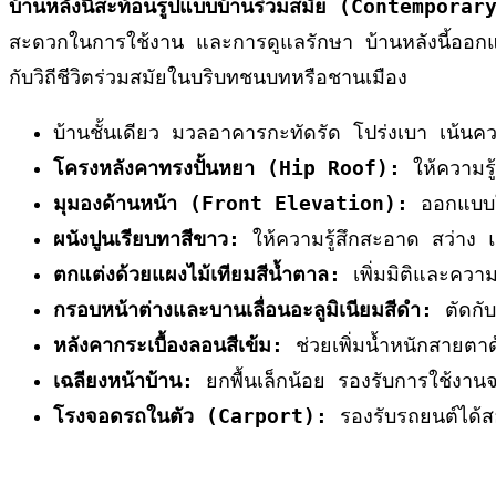
บ้านหลังนี้สะท้อนรูปแบบบ้านร่วมสมัย (Contempora
สะดวกในการใช้งาน และการดูแลรักษา บ้านหลังนี้ออกแบ
กับวิถีชีวิตร่วมสมัยในบริบทชนบทหรือชานเมือง
บ้านชั้นเดียว มวลอาคารกะทัดรัด โปร่งเบา เน้นควา
โครงหลังคาทรงปั้นหยา (Hip Roof):
ให้ความรู
มุมองด้านหน้า (Front Elevation):
ออกแบบให
ผนังปูนเรียบทาสีขาว:
ให้ความรู้สึกสะอาด สว่าง
ตกแต่งด้วยแผงไม้เทียมสีน้ำตาล:
เพิ่มมิติและความอ
กรอบหน้าต่างและบานเลื่อนอะลูมิเนียมสีดำ:
ตัดกับพ
หลังคากระเบื้องลอนสีเข้ม:
ช่วยเพิ่มน้ำหนักสายตา
เฉลียงหน้าบ้าน:
ยกพื้นเล็กน้อย รองรับการใช้งา
โรงจอดรถในตัว (Carport):
รองรับรถยนต์ได้ส