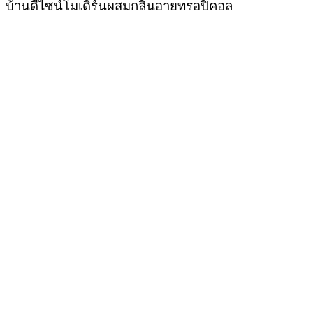
บ้านดีไซน์โมเดิร์นผสมกลิ่นอายทรอปิคอล