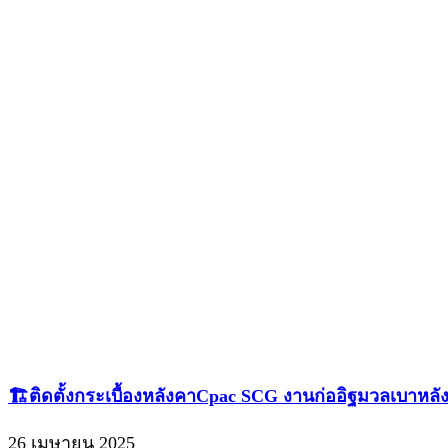
🏗️ติดตั้งกระเบื้องหลังคาCpac SCG งานก่ออิฐมวลเบาหลังที
26 เมษายน 2025