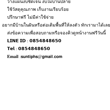
วางแผนงบชัดเจน งบไม่บานปลาย
ใช้วัสดุคุณภาพ เก็บงานเรียบร้อย
ปรึกษาฟรี ไม่มีค่าใช้จ่าย
อยากมีบ้านในฝันหรือต่อเติมพื้นที่ให้ลงตัว ทักเรามาได้เล
ส่งข้อความเพื่อสอบถามหรือจองคิวดูหน้างานฟรีวันนี้
𝗟𝗜𝗡𝗘 𝗜𝗗 : 𝟬𝟴𝟱𝟰𝟴𝟰𝟴𝟲𝟱𝟬
𝗧𝗲𝗹 : 𝟬𝟴𝟱𝟰𝟴𝟰𝟴𝟲𝟱𝟬
𝐄𝐦𝐚𝐢𝐥 :𝘀𝘂𝗻𝘁𝗶𝗽𝗵𝘀@𝗴𝗺𝗮𝗶𝗹.𝗰𝗼𝗺